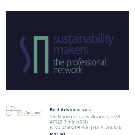
Best Advance s.a.s
Via Nuova Circonvallazione, 57/B
47923 Rimini (RN)
P.Iva 03300190406 | R.E.A. 286636
M2I Srl