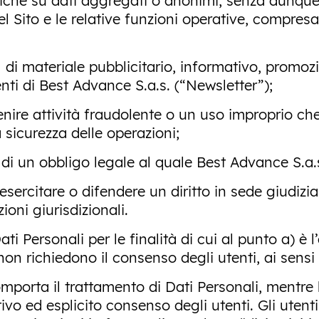
stiche su dati aggregati o anonimi, senza dunque p
l Sito e le relative funzioni operative, compresa 
mail di materiale pubblicitario, informativo, prom
venti di Best Advance S.a.s. (“Newsletter”);
venire attività fraudolente o un uso improprio ch
sicurezza delle operazioni;
o di un obbligo legale al quale Best Advance S.a.
 esercitare o difendere un diritto in sede giudizi
zioni giurisdizionali.
i Personali per le finalità di cui al punto a) è l
 non richiedono il consenso degli utenti, ai sensi
omporta il trattamento di Dati Personali, mentre l
ivo ed esplicito consenso degli utenti. Gli uten