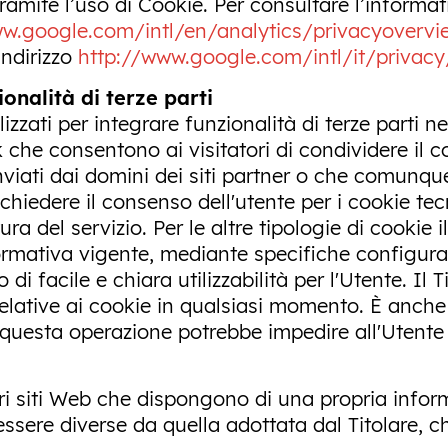
tramite l’uso di Cookie. Per consultare l’informa
ww.google.com/intl/en/analytics/privacyovervi
indirizzo
http://www.google.com/intl/it/privacy
onalità di terze parti
izzati per integrare funzionalità di terze parti n
che consentono ai visitatori di condividere il co
iati dai domini dei siti partner o che comunque
richiedere il consenso dell'utente per i cookie te
ura del servizio. Per le altre tipologie di cooki
rmativa vigente, mediante specifiche configura
 di facile e chiara utilizzabilità per l'Utente. Il 
elative ai cookie in qualsiasi momento. È anche p
esta operazione potrebbe impedire all'Utente di 
tri siti Web che dispongono di una propria infor
ssere diverse da quella adottata dal Titolare, ch